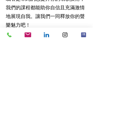
我們的課程都能助你自信且充滿激情
地展現自我。讓我們一同釋放你的聲
樂魅力吧！
Early Childhood
Music Group
Lessons
這是一門專為學齡前孩子設計的音樂
教育課程。據研究，當孩子達到三歲
時，他們在感知和創造力上都達到了
巔峰，這也是鼓勵他們進行獨立探索
的最好時機。我們的每一堂課都運用
全面且先進的教學手法，包含了實際