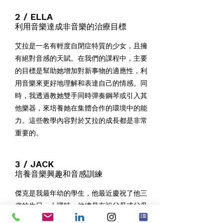
2 / ELLA
利用音樂達成非音樂的治療目標
艾拉是一名有輕度自閉症特質的少女，且擁
有絕對音感的天賦。在我們的課程中，主要
的目標是幫助她增加對新事物的適應性，利
用音樂來更好地理解和表達自己的情感。同
時，我透過教她雙手同時彈奏鋼琴或引入其
他樂器，來培養她在集體合作的環境中的能
力。這些教學內容對於艾拉的成長都是非常
重要的。
3 / JACK
培養音樂興趣和音感訓練
傑克是我最年幼的學生，他最近慶祝了他三
歲的生日。上課時，他總是有祖父母或父母
陪伴，他們會輪流出席。我們的每堂課都會