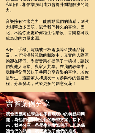
和創作，相信增強創造力會提升問題解決的能
力。
音樂擁有治癒之力，能觸動我們的情感，刺激
大腦釋放多巴胺，賦予我們持久的喜悅。因
此，不論你正處於何種生命階段，音樂都可以
成為你的力量來源。
今日，手機、電腦或平板電腦等科技產品普
及，人們沉浸於視聽的體驗中，真實的人際互
動卻在降低。學習音樂卻提供了一橋樑，讓我
們與他人連接、與家人共享。在我的教學中，
我期望父母與孩子共同分享音樂的喜悅。若你
是學生，邀請家人和朋友一同參與你的音樂歷
程，分享發現，激發更多的創意火花！
​實際案例分享
我會因應每位學生在學習環境中的特點和興
趣，為他們訂製個別化的學習方案。接下
來，我將分享一些學生的實際例子，但為保
護他們的私隱，我已更改了他們的姓名。