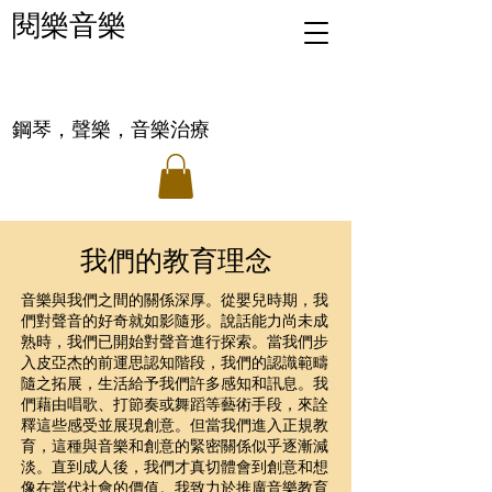
閱樂音樂
鋼琴，聲樂，音樂治療
​我們的教育理念
音樂與我們之間的關係深厚。從嬰兒時期，我
們對聲音的好奇就如影隨形。說話能力尚未成
熟時，我們已開始對聲音進行探索。當我們步
入皮亞杰的前運思認知階段，我們的認識範疇
隨之拓展，生活給予我們許多感知和訊息。我
們藉由唱歌、打節奏或舞蹈等藝術手段，來詮
釋這些感受並展現創意。但當我們進入正規教
育，這種與音樂和創意的緊密關係似乎逐漸減
淡。直到成人後，我們才真切體會到創意和想
像在當代社會的價值。我致力於推廣音樂教育